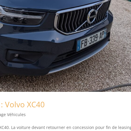
 : Volvo XC40
age Véhicules
 XC40. La voiture devant retourner en concession pour fin de leasing