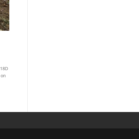
318D
 on