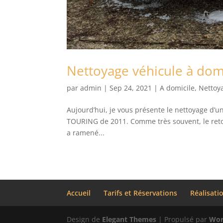
Nettoyage véhicule à do
par
admin
|
Sep 24, 2021
|
A domicile
,
Nettoy
Aujourd’hui, je vous présente le nettoyage d’u
TOURING de 2011. Comme très souvent, le retou
a ramené...
Accueil
Tarifs et Réservations
Réalisati
Design de
Elegant Themes
| Propulsé par
Wor